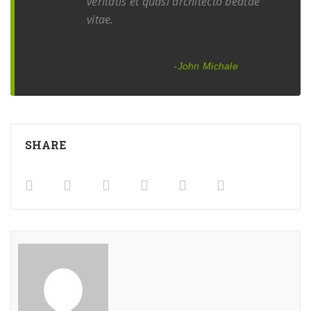
veritatis et quasi architecto beatae
vitae.
-john Michale
SHARE